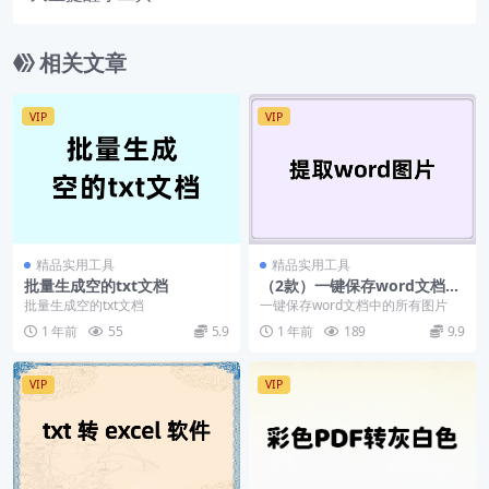
相关文章
VIP
VIP
精品实用工具
精品实用工具
批量生成空的txt文档
（2款）一键保存word文档中
图片的工具/提取word图片工
批量生成空的txt文档
一键保存word文档中的所有图片
具
1 年前
55
5.9
1 年前
189
9.9
VIP
VIP