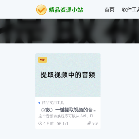
首页
软件工
VIP
精品实用工具
（2款）一键提取视频的音频
（MP4到MP3转换器）
这个音频转换程序可以从 AVI、FL
V、MP4、MPG、MOV、RM、3G
4 月前
171
9.9
P、W...