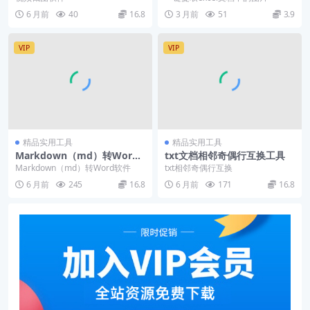
6 月前
40
16.8
3 月前
51
3.9
VIP
VIP
精品实用工具
精品实用工具
Markdown（md）转Word
txt文档相邻奇偶行互换工具
软件
Markdown（md）转Word软件
txt相邻奇偶行互换
6 月前
245
16.8
6 月前
171
16.8