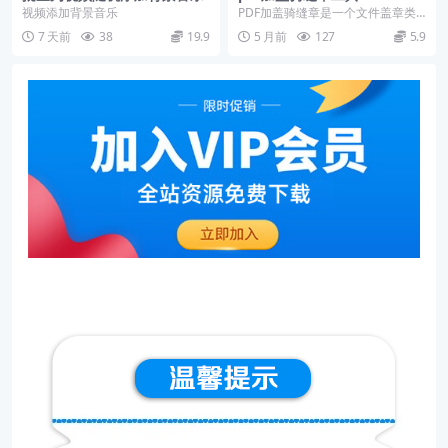
视频添加背景音乐
PDF加盖骑缝章是一个文件盖章类
软件，各种类型的印章都可以去添
7 天前
38
19.9
5 月前
127
5.9
加到文件上面