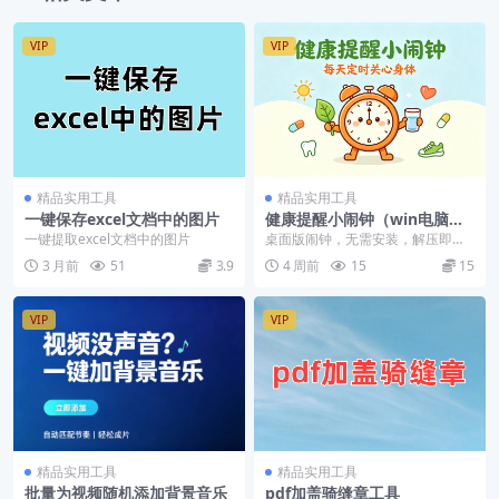
VIP
VIP
精品实用工具
精品实用工具
一键保存excel文档中的图片
健康提醒小闹钟（win电脑
端）
一键提取excel文档中的图片
桌面版闹钟，无需安装，解压即
用。
3 月前
51
3.9
4 周前
15
15
VIP
VIP
精品实用工具
精品实用工具
批量为视频随机添加背景音乐
pdf加盖骑缝章工具