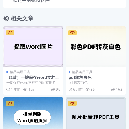
一款超牛的截图软件
相关文章
VIP
VIP
精品实用工具
精品实用工具
（2款）一键保存word文档中
pdf转灰白色
图片的工具/提取word图片工
一键保存word文档中的所有图片
pdf转灰白色
具
1 年前
195
9.9
6 月前
39
16.8
VIP
VIP