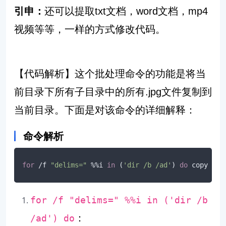
引申：
还可以提取txt文档，word文档，mp4
视频等等，一样的方式修改代码。
【代码解析】
这个批处理命令的功能是将当
前目录下所有子目录中的所有.jpg文件复制到
当前目录。下面是对该命令的详细解释：
命令解析
for
 /f 
"delims="
 %%i 
in
 (
'dir /b /ad'
) 
do
 copy 
"%%
for /f "delims=" %%i in ('dir /b
：
/ad') do