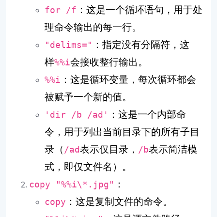
：这是一个循环语句，用于处
for /f
理命令输出的每一行。
：指定没有分隔符，这
"delims="
样
会接收整行输出。
%%i
：这是循环变量，每次循环都会
%%i
被赋予一个新的值。
：这是一个内部命
'dir /b /ad'
令，用于列出当前目录下的所有子目
录（
表示仅目录，
表示简洁模
/ad
/b
式，即仅文件名）。
：
copy "%%i\*.jpg"
：这是复制文件的命令。
copy