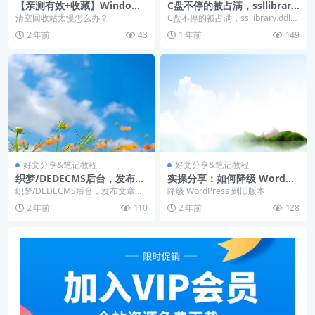
【亲测有效+收藏】Windows
C盘不停的被占满，ssllibrary.
10快速删除大量回收站文件以
ddl文件占用空间很大的解决
清空回收站太慢怎么办？
C盘不停的被占满，ssllibrary.ddl文
及由此引起的回收站右键清空
方法
件占用空间很大的解决方法
2 年前
43
1 年前
149
反应慢问题的解决
好文分享&笔记教程
好文分享&笔记教程
织梦/DEDECMS后台，发布文
实操分享：如何降级 WordPr
章时，上传图片框显示乱码，
ess 到旧版本？
织梦/DEDECMS后台，发布文章
降级 WordPress 到旧版本
什么原因？怎么解决？
时，上传图片框显示乱码
2 年前
110
2 年前
128