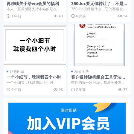
再聊聊关于给vip会员的福利
360doc要无偿转让了：不是
它不值钱，是这个时代不需要
本人一直很感激支持本站的朋友，
360doc没做错什么，它的赛道被掀
它了
尤其是vip会员。
桌子了，一个靠“长期搬内容 + SEO
1 年前
40
6 月前
54
红利...
站长闲谈
站长闲谈
一个小细节，耽误我四个小时
客户反馈随机组合工具无法使
用，原来是这个原因
一个小细节，耽误我四个小时
软件的每一次升级，都离不开发现
问题、反馈问题的人，感谢你们。
2 年前
68
2 年前
37